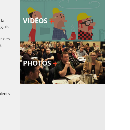
VIDÉOS
 la
glais.
ar des
s,
PHOTOS
alents