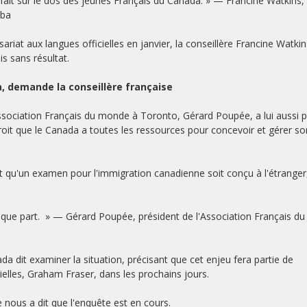
 fait sur le dos des jeunes Français du Canada. » — Francine Watkins,
oba
iat aux langues officielles en janvier, la conseillère Francine Watkin
s sans résultat.
 demande la conseillère française
ssociation Français du monde à Toronto, Gérard Poupée, a lui aussi 
 croit que le Canada a toutes les ressources pour concevoir et gérer so
ait qu'un examen pour l'immigration canadienne soit conçu à l'étranger
uelque part. » — Gérard Poupée, président de l'Association Français du
a dit examiner la situation, précisant que cet enjeu fera partie de
elles, Graham Fraser, dans les prochains jours.
nous a dit que l'enquête est en cours.