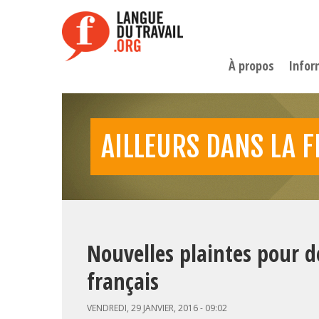
Aller
au
contenu
principal
À propos
Infor
AILLEURS DANS LA 
Nouvelles plaintes pour d
français
VENDREDI, 29 JANVIER, 2016 - 09:02