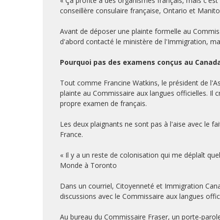
« Ça profite à des organismes français, mais c'est
conseillère consulaire française, Ontario et Manit
Avant de déposer une plainte formelle au Commissar
d'abord contacté le ministère de l'Immigration, mai
Pourquoi pas des examens conçus au Canada,
Tout comme Francine Watkins, le président de l'A
plainte au Commissaire aux langues officielles. Il
propre examen de français.
Les deux plaignants ne sont pas à l'aise avec le f
France.
« Il y a un reste de colonisation qui me déplaît q
Monde à Toronto
Dans un courriel, Citoyenneté et Immigration Canad
discussions avec le Commissaire aux langues offici
Au bureau du Commissaire Fraser, un porte-parole 