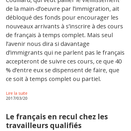
de la main-d’oeuvre par l’immigration, ait
Organismes de la langue française
débloqué des fonds pour encourager les
Organismes de la langue française
nouveaux arrivants à s’inscrire à des cours
Publications
de français à temps complet. Mais seul
l’avenir nous dira si davantage
Francophonie internationale
d’immigrants qui ne parlent pas le français
Expressions et jeux de lettres
accepteront de suivre ces cours, ce que 40
Vidéos
% d’entre eux se dispensent de faire, que
ce soit à temps complet ou partiel.
Revue de presse
Lire la suite
Langue du travail
2017/03/20
Francisation de l'Administration
Le français en recul chez les
Recueil de bonnes pratiques
travailleurs qualifiés