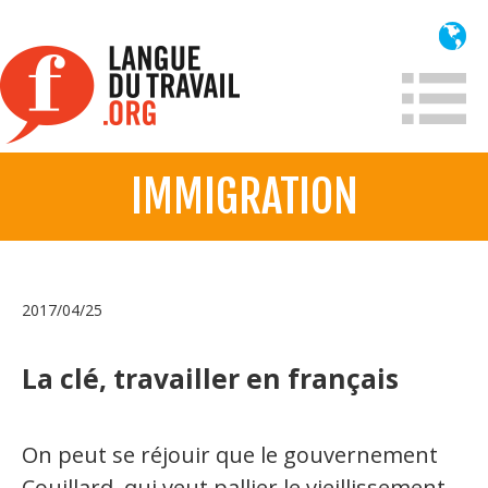
Aller
au
contenu
principal
IMMIGRATION
À propos
Qui sommes-nous?
Mission
2017/04/25
Historique France
Historique
La clé, travailler en français
Information
On peut se réjouir que le gouvernement
Lois et jurisprudence
Couillard, qui veut pallier le vieillissement