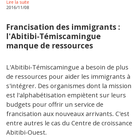
Jeux et outils terminolinguistiques
Lire la suite
2016/11/08
Intégration linguistique
Francisation des immigrants :
Cours de français
l'Abitibi-Témiscamingue
manque de ressources
Témoignages
Espace militant
L'Abitibi-Témiscamingue a besoin de plus
de ressources pour aider les immigrants à
Matériel à télécharger
s'intégrer. Des organismes dont la mission
Nos campagnes
est l'alphabétisation empiètent sur leurs
budgets pour offrir un service de
francisation aux nouveaux arrivants. C'est
entre autres le cas du Centre de croissance
Abitibi-Ouest.