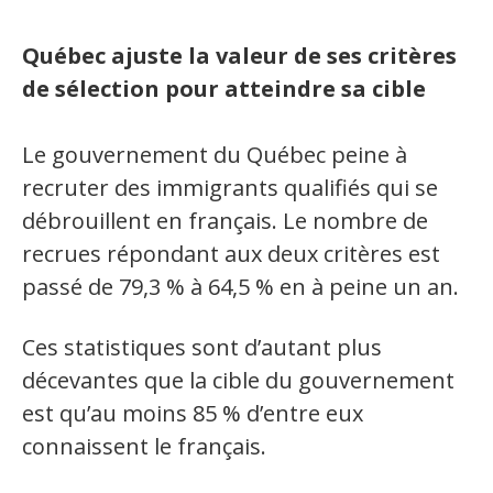
Secteurs d'activité
Québec ajuste la valeur de ses critères
Hébergement et restauration
de sélection pour atteindre sa cible
Plastiques et composites
Le gouvernement du Québec peine à
Télécommunications
recruter des immigrants qualifiés qui se
Aéronautique
débrouillent en français. Le nombre de
recrues répondant aux deux critères est
Métallurgie
passé de 79,3 % à 64,5 % en à peine un an.
Automobile
Ces statistiques sont d’autant plus
Terminologie
décevantes que la cible du gouvernement
est qu’au moins 85 % d’entre eux
Ressources terminologiques
connaissent le français.
Capsules linguistiques