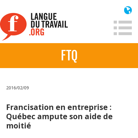
Aller
au
contenu
principal
FTQ
À propos
Qui sommes-nous?
Mission
2016/02/09
Historique France
Historique
Francisation en entreprise :
Québec ampute son aide de
Information
moitié
Lois et jurisprudence