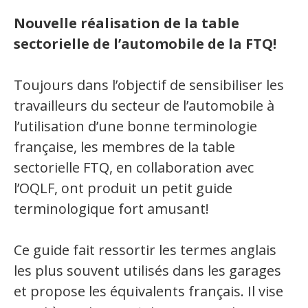
Secteurs d'activité
Nouvelle réalisation de la table
sectorielle de l’automobile de la FTQ!
Hébergement et restauration
Plastiques et composites
Toujours dans l’objectif de sensibiliser les
travailleurs du secteur de l’automobile à
Télécommunications
l’utilisation d’une bonne terminologie
Aéronautique
française, les membres de la table
Métallurgie
sectorielle FTQ, en collaboration avec
l’OQLF, ont produit un petit guide
Automobile
terminologique fort amusant!
Terminologie
Ce guide fait ressortir les termes anglais
Ressources terminologiques
les plus souvent utilisés dans les garages
Capsules linguistiques
et propose les équivalents français. Il vise