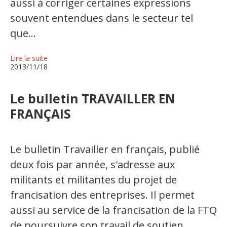
aussi à corriger certaines expressions
Jeux et outils terminolinguistiques
souvent entendues dans le secteur tel
Intégration linguistique
que...
Cours de français
Lire la suite
2013/11/18
Témoignages
Le bulletin TRAVAILLER EN
Espace militant
FRANÇAIS
Matériel à télécharger
Nos campagnes
Le bulletin Travailler en français, publié
deux fois par année, s'adresse aux
militants et militantes du projet de
francisation des entreprises. Il permet
aussi au service de la francisation de la FTQ
de poursuivre son travail de soutien