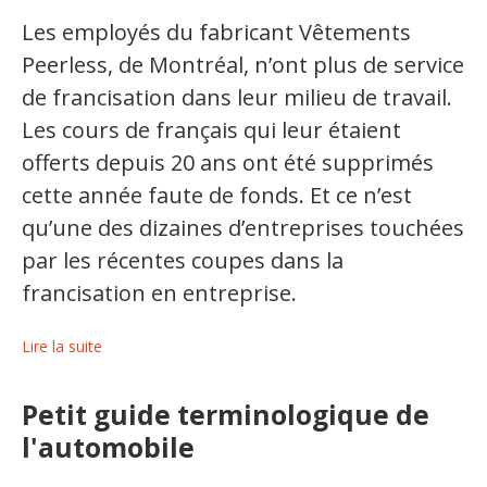
Les employés du fabricant Vêtements
Organismes de la langue française
Peerless, de Montréal, n’ont plus de service
Organismes de la langue française
de francisation dans leur milieu de travail.
Publications
Les cours de français qui leur étaient
offerts depuis 20 ans ont été supprimés
Francophonie internationale
cette année faute de fonds. Et ce n’est
Expressions et jeux de lettres
qu’une des dizaines d’entreprises touchées
Vidéos
par les récentes coupes dans la
francisation en entreprise.
Revue de presse
Lire la suite
Langue du travail
Petit guide terminologique de
Francisation de l'Administration
l'automobile
Recueil de bonnes pratiques