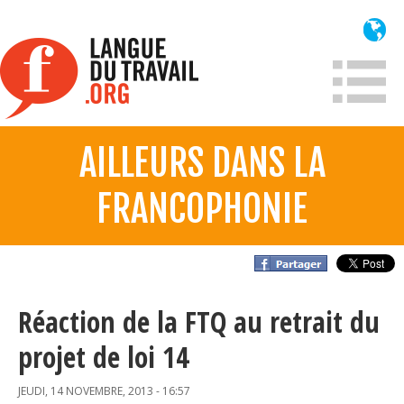
Aller
au
contenu
principal
AILLEURS DANS LA
À propos
FRANCOPHONIE
Qui sommes-nous?
Mission
Historique France
Historique
Réaction de la FTQ au retrait du
projet de loi 14
Information
JEUDI, 14 NOVEMBRE, 2013 - 16:57
Lois et jurisprudence