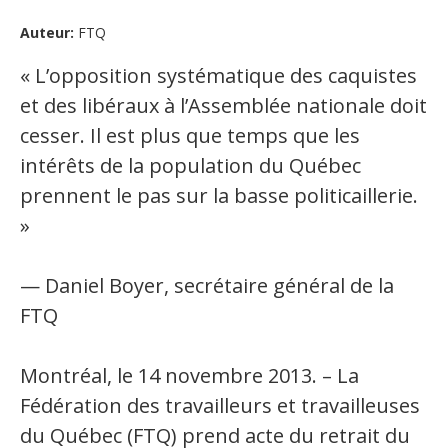
Auteur:
FTQ
Organismes de la langue française
« L’opposition systématique des caquistes
Organismes de la langue française
et des libéraux à l’Assemblée nationale doit
Publications
cesser. Il est plus que temps que les
Francophonie internationale
intérêts de la population du Québec
prennent le pas sur la basse politicaillerie.
Expressions et jeux de lettres
»
Vidéos
Revue de presse
— Daniel Boyer, secrétaire général de la
FTQ
Langue du travail
Montréal, le 14 novembre 2013. – La
Francisation de l'Administration
Fédération des travailleurs et travailleuses
Recueil de bonnes pratiques
du Québec (FTQ) prend acte du retrait du