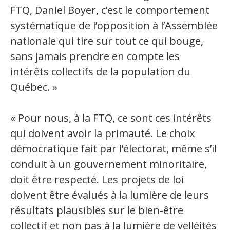
Jeux et outils terminolinguistiques
FTQ, Daniel Boyer, c’est le comportement
systématique de l’opposition à l’Assemblée
Intégration linguistique
nationale qui tire sur tout ce qui bouge,
sans jamais prendre en compte les
Cours de français
intérêts collectifs de la population du
Témoignages
Québec. »
Espace militant
« Pour nous, à la FTQ, ce sont ces intérêts
Matériel à télécharger
qui doivent avoir la primauté. Le choix
démocratique fait par l’électorat, même s’il
Nos campagnes
conduit à un gouvernement minoritaire,
doit être respecté. Les projets de loi
doivent être évalués à la lumière de leurs
résultats plausibles sur le bien-être
collectif et non pas à la lumière de velléités