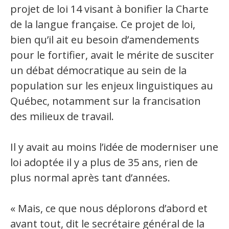
projet de loi 14 visant à bonifier la Charte
Secteurs d'activité
de la langue française. Ce projet de loi,
Hébergement et restauration
bien qu’il ait eu besoin d’amendements
pour le fortifier, avait le mérite de susciter
Plastiques et composites
un débat démocratique au sein de la
Télécommunications
population sur les enjeux linguistiques au
Aéronautique
Québec, notamment sur la francisation
des milieux de travail.
Métallurgie
Automobile
Il y avait au moins l’idée de moderniser une
loi adoptée il y a plus de 35 ans, rien de
Terminologie
plus normal après tant d’années.
Ressources terminologiques
« Mais, ce que nous déplorons d’abord et
Capsules linguistiques
avant tout, dit le secrétaire général de la