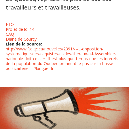
travailleurs et travailleuses.
FTQ
Projet de loi 14
CAQ
Diane de Courcy
Lien de la source:
http://www.ftq.qc.ca/nouvelles/2391/---L-opposition-
systematique-des-caquistes-et-des-liberaux-a-l-Assemblee-
nationale-doit-cesser--Il-est-plus-que-temps-que-les-interets-
de-la-population-du-Quebec-prennent-le-pas-sur-la-basse-
politicaillerie----?langue=fr