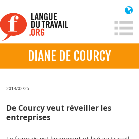
Aller
au
contenu
principal
DIANE DE COURCY
À propos
Qui sommes-nous?
Mission
2014/02/25
Historique France
Historique
De Courcy veut réveiller les
entreprises
Information
Lois et jurisprudence
Le français est largement utilisé au travail,