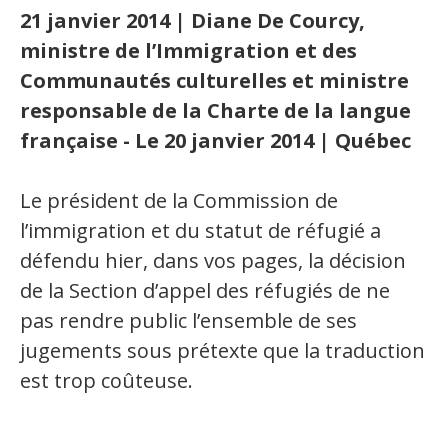
21 janvier 2014 | Diane De Courcy,
Secteurs d'activité
ministre de l’Immigration et des
Hébergement et restauration
Communautés culturelles et ministre
responsable de la Charte de la langue
Plastiques et composites
française - Le 20 janvier 2014 | Québec
Télécommunications
Aéronautique
Le président de la Commission de
l’immigration et du statut de réfugié a
Métallurgie
défendu hier, dans vos pages, la décision
Automobile
de la Section d’appel des réfugiés de ne
pas rendre public l’ensemble de ses
Terminologie
jugements sous prétexte que la traduction
Ressources terminologiques
est trop coûteuse.
Capsules linguistiques