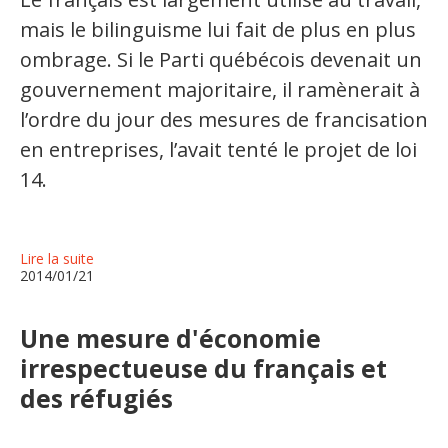
mais le bilinguisme lui fait de plus en plus
Organismes de la langue française
ombrage. Si le Parti québécois devenait un
Organismes de la langue française
gouvernement majoritaire, il ramènerait à
Publications
l’ordre du jour des mesures de francisation
en entreprises, l’avait tenté le projet de loi
Francophonie internationale
14.
Expressions et jeux de lettres
Vidéos
Lire la suite
Revue de presse
2014/01/21
Langue du travail
Une mesure d'économie
irrespectueuse du français et
Francisation de l'Administration
des réfugiés
Recueil de bonnes pratiques