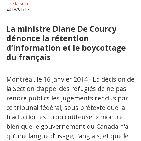
Jeux et outils terminolinguistiques
Lire la suite
2014/01/17
Intégration linguistique
La ministre Diane De Courcy
Cours de français
dénonce la rétention
d’information et le boycottage
Témoignages
du français
Espace militant
Montréal, le 16 janvier 2014 - La décision de
Matériel à télécharger
la Section d’appel des réfugiés de ne pas
Nos campagnes
rendre publics les jugements rendus par
ce tribunal fédéral, sous prétexte que la
traduction est trop coûteuse, « montre
bien que le gouvernement du Canada n’a
qu’une langue d’usage, l’anglais, et que le