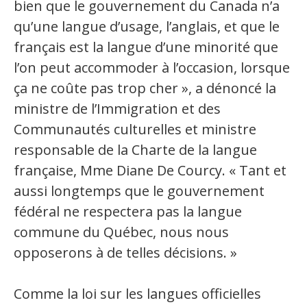
bien que le gouvernement du Canada n’a
Secteurs d'activité
qu’une langue d’usage, l’anglais, et que le
français est la langue d’une minorité que
Hébergement et restauration
l’on peut accommoder à l’occasion, lorsque
Plastiques et composites
ça ne coûte pas trop cher », a dénoncé la
Télécommunications
ministre de l’Immigration et des
Communautés culturelles et ministre
Aéronautique
responsable de la Charte de la langue
Métallurgie
française, Mme Diane De Courcy. « Tant et
Automobile
aussi longtemps que le gouvernement
fédéral ne respectera pas la langue
Terminologie
commune du Québec, nous nous
opposerons à de telles décisions. »
Ressources terminologiques
Capsules linguistiques
Comme la loi sur les langues officielles