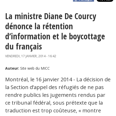
Organismes de la langue française
La ministre Diane De Courcy
Organismes de la langue française
dénonce la rétention
Publications
d’information et le boycottage
Francophonie internationale
du français
Expressions et jeux de lettres
VENDREDI, 17 JANVIER, 2014 - 16:42
Vidéos
Auteur:
Site web du MICC
Revue de presse
Montréal, le 16 janvier 2014 - La décision de
Langue du travail
la Section d’appel des réfugiés de ne pas
rendre publics les jugements rendus par
Francisation de l'Administration
ce tribunal fédéral, sous prétexte que la
Recueil de bonnes pratiques
traduction est trop coûteuse, « montre