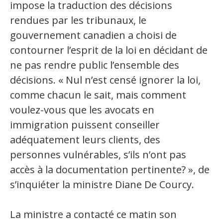
Jeux et outils terminolinguistiques
impose la traduction des décisions
rendues par les tribunaux, le
Intégration linguistique
gouvernement canadien a choisi de
contourner l’esprit de la loi en décidant de
Cours de français
ne pas rendre public l’ensemble des
Témoignages
décisions. « Nul n’est censé ignorer la loi,
comme chacun le sait, mais comment
Espace militant
voulez-vous que les avocats en
immigration puissent conseiller
Matériel à télécharger
adéquatement leurs clients, des
Nos campagnes
personnes vulnérables, s’ils n’ont pas
accès à la documentation pertinente? », de
s’inquiéter la ministre Diane De Courcy.
La ministre a contacté ce matin son