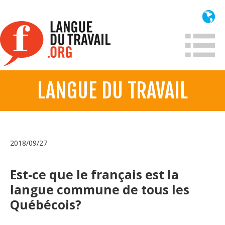
Aller
au
contenu
principal
LANGUE DU TRAVAIL
À propos
Qui sommes-nous?
Mission
2018/09/27
Historique France
Historique
Est-ce que le français est la
langue commune de tous les
Information
Québécois?
Lois et jurisprudence