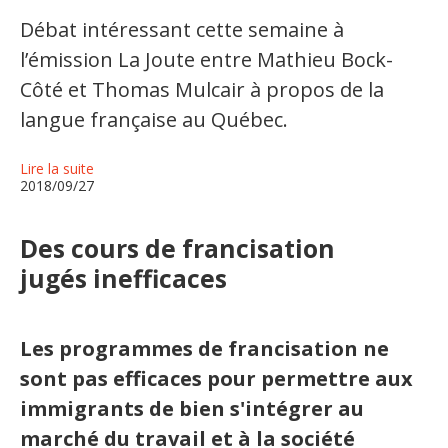
Débat intéressant cette semaine à
Organismes de la langue française
l’émission La Joute entre Mathieu Bock-
Organismes de la langue française
Côté et Thomas Mulcair à propos de la
Publications
langue française au Québec.
Francophonie internationale
Lire la suite
2018/09/27
Expressions et jeux de lettres
Vidéos
Des cours de francisation
jugés inefficaces
Revue de presse
Langue du travail
Les programmes de francisation ne
sont pas efficaces pour permettre aux
Francisation de l'Administration
immigrants de bien s'intégrer au
Recueil de bonnes pratiques
marché du travail et à la société