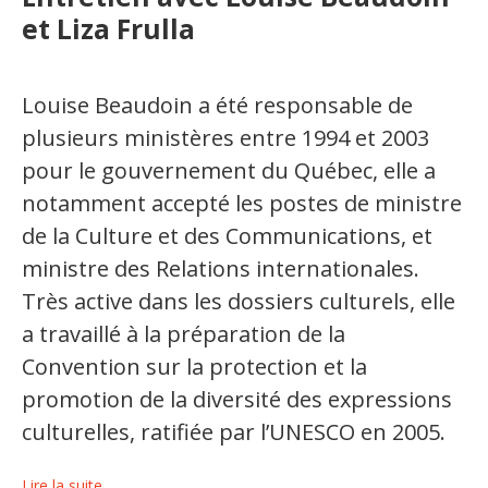
Jeux et outils terminolinguistiques
et Liza Frulla
Intégration linguistique
Louise Beaudoin a été responsable de
Cours de français
plusieurs ministères entre 1994 et 2003
Témoignages
pour le gouvernement du Québec, elle a
notamment accepté les postes de ministre
Espace militant
de la Culture et des Communications, et
ministre des Relations internationales.
Matériel à télécharger
Très active dans les dossiers culturels, elle
Nos campagnes
a travaillé à la préparation de la
Convention sur la protection et la
promotion de la diversité des expressions
culturelles, ratifiée par l’UNESCO en 2005.
Lire la suite