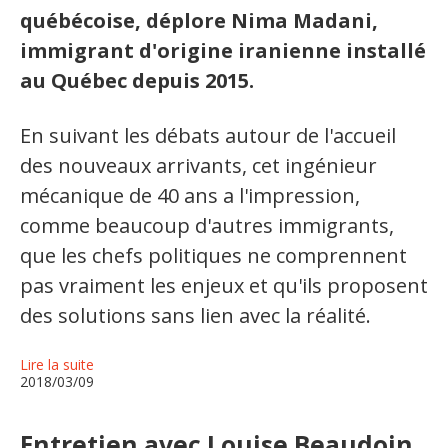
québécoise, déplore Nima Madani,
Secteurs d'activité
immigrant d'origine iranienne installé
Hébergement et restauration
au Québec depuis 2015.
Plastiques et composites
En suivant les débats autour de l'accueil
Télécommunications
des nouveaux arrivants, cet ingénieur
Aéronautique
mécanique de 40 ans a l'impression,
comme beaucoup d'autres immigrants,
Métallurgie
que les chefs politiques ne comprennent
Automobile
pas vraiment les enjeux et qu'ils proposent
des solutions sans lien avec la réalité.
Terminologie
Lire la suite
Ressources terminologiques
2018/03/09
Capsules linguistiques
Entretien avec Louise Beaudoin