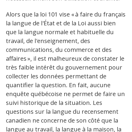
Jeux et outils terminolinguistiques
Alors que la loi 101 vise «
à faire du français
Intégration linguistique
la langue de l'État et de la Loi aussi bien
que la langue normale et habituelle du
Cours de français
travail, de l'enseignement, des
Témoignages
communications, du commerce et des
affaires
», il est malheureux de constater le
Espace militant
très faible intérêt du gouvernement pour
Matériel à télécharger
collecter les données permettant de
quantifier la question. En fait, aucune
Nos campagnes
enquête québécoise ne permet de faire un
suivi historique de la situation. Les
questions sur la langue du recensement
canadien ne concerne de son côté que la
langue au travail, la langue à la maison, la