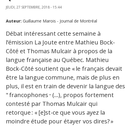
JEUDI, 27 SEPTEMBRE, 2018 - 15:44
Organismes de la langue française
Auteur:
Guillaume Marois - Journal de Montréal
Organismes de la langue française
Débat intéressant cette semaine à
Publications
l’émission La Joute entre Mathieu Bock-
Francophonie internationale
Côté et Thomas Mulcair à propos de la
Expressions et jeux de lettres
langue française au Québec. Mathieu
Bock-Côté soutient que «
le français devait
Vidéos
être la langue commune, mais de plus en
Revue de presse
plus, il est en train de devenir la langue des
"
francophones
(...), propos fortement
Langue du travail
"
contesté par Thomas Mulcair qui
Francisation de l'Administration
retorque
: «
[e]st-ce que vous ayez la
moindre étude pour étayer vos dires?
»
Recueil de bonnes pratiques