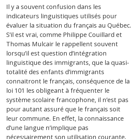
Il y a souvent confusion dans les
Secteurs d'activité
indicateurs linguistiques utilisés pour
Hébergement et restauration
évaluer la situation du français au Québec.
S’il est vrai, comme Philippe Couillard et
Plastiques et composites
Thomas Mulcair le rappellent souvent
Télécommunications
lorsqu’il est question d’intégration
Aéronautique
linguistique des immigrants, que la quasi-
totalité des enfants d’immigrants
Métallurgie
connaitront le français, conséquence de la
Automobile
loi 101 les obligeant à fréquenter le
système scolaire francophone, il n’est pas
Terminologie
pour autant assuré que le français soit
Ressources terminologiques
leur commune. En effet, la connaissance
d’une langue n’implique pas
Capsules linguistiques
nécessairement son utilisation courante.