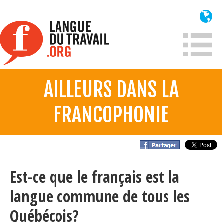
Aller
au
contenu
principal
AILLEURS DANS LA
À propos
FRANCOPHONIE
Qui sommes-nous?
Mission
Historique France
Historique
Est-ce que le français est la
langue commune de tous les
Information
Québécois?
Lois et jurisprudence