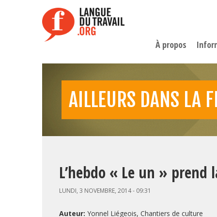
Aller
au
contenu
principal
À propos
Infor
AILLEURS DANS LA 
L’hebdo « Le un » prend 
LUNDI, 3 NOVEMBRE, 2014 - 09:31
Auteur:
Yonnel Liégeois, Chantiers de culture