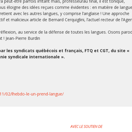
peut-être parfois irritant mais, professeurau final, il est tonique,
et nous éloigne des idées reçues comme évidentes : en matière de langu
tretient avec les autres langues, y comprise l’anglaise ! Une approche
if et malicieux article de Bernard Cerquiglini, l’actuel recteur de l’Age
éflexion, au service de la défense de toutes les langues. Osons parod
 ! Jean-Pierre Burdin
e par les syndicats québécois et français, FTQ et CGT, du site «
nie syndicale internationale ».
11/02/lhebdo-le-un-prend-langue/
AVEC LE SOUTIEN DE