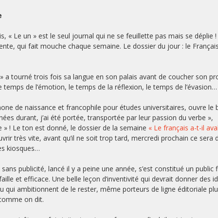
e
, « Le un » est le seul journal qui ne se feuillette pas mais se déplie 
ente, qui fait mouche chaque semaine. Le dossier du jour : le Français
 » a tourné trois fois sa langue en son palais avant de coucher son p
e temps de l’émotion, le temps de la réflexion, le temps de l’évasion…
 de naissance et francophile pour études universitaires, ouvre le b
ées durant, j’ai été portée, transportée par leur passion du verbe »,
se » ! Le ton est donné, le dossier de la semaine
« Le français a-t-il ava
rir très vite, avant qu’il ne soit trop tard, mercredi prochain ce sera 
es kiosques…
 sans publicité, lancé il y a peine une année, s’est constitué un public f
le et efficace. Une belle leçon d’inventivité qui devrait donner des i
 qui ambitionnent de le rester, même porteurs de ligne éditoriale pl
 comme on dit.