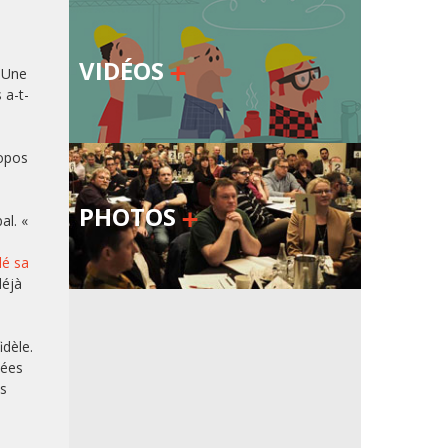
VIDÉOS
! Une
 a-t-
ropos
PHOTOS
al. «
lé sa
déjà
idèle.
dées
us