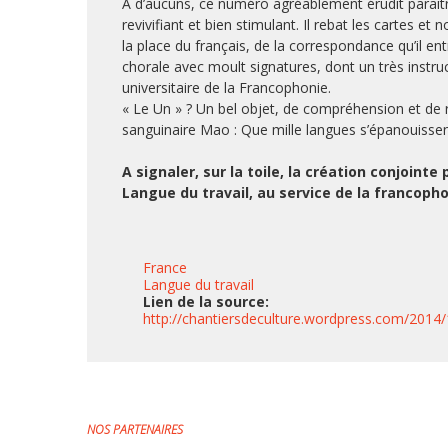
A d’aucuns, ce numéro agréablement érudit paraitra 
revivifiant et bien stimulant. Il rebat les cartes 
la place du français, de la correspondance qu’il en
chorale avec moult signatures, dont un très instruct
universitaire de la Francophonie.
« Le Un » ? Un bel objet, de compréhension et de r
sanguinaire Mao : Que mille langues s’épanouissent
A signaler, sur la toile, la création conjoint
Langue du travail, au service de la francopho
France
Langue du travail
Lien de la source:
http://chantiersdeculture.wordpress.com/2014/
NOS PARTENAIRES