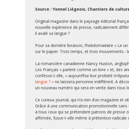
Source : Yonnel Liégeois, Chantiers de cultur
Original magazine dans le paysage éditorial français
nouvelle expérience de presse, radicalement différ
il avalé sa langue ?
Pour sa dernière livraison, l’hebdomadaire « Le un
sur le papier. Trois temps, et trois mouvements : l
La romancière canadienne Nancy Huston, anglophone
Les Français « parlent comme un livre » et, des ann
confesse-t-elle, « aujourd’hui leur prolixité m’épui
langue ? »
ne laissera personne indifférent. A découv
un nouveau numéro qui sera en vente dans tous l
Ce curieux journal, qui n’a rien d’un magazine et vit
Grâce à une communication promotionnelle sans fail
à tous ceux qui se prétendent patrons de presse ou
affirmée, fusse-t-elle même à prétention radicale