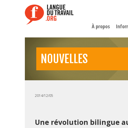
Aller
au
contenu
principal
À propos
Infor
NOUVELLES
2014/12/05
Une révolution bilingue a