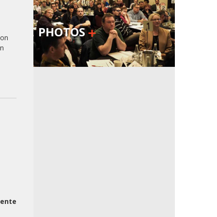
PHOTOS
lon
en
tente