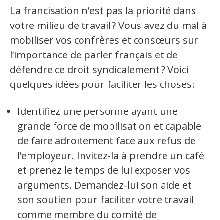
La francisation n’est pas la priorité dans
Langue du travail
votre milieu de travail ? Vous avez du mal à
Francisation de l'Administration
mobiliser vos confrères et consœurs sur
l’importance de parler français et de
Recueil de bonnes pratiques
défendre ce droit syndicalement ? Voici
quelques idées pour faciliter les choses :
Secteurs d'activité
Identifiez une personne ayant une
Hébergement et restauration
grande force de mobilisation et capable
de faire adroitement face aux refus de
Plastiques et composites
l’employeur. Invitez-la à prendre un café
et prenez le temps de lui exposer vos
Télécommunications
arguments. Demandez-lui son aide et
Aéronautique
son soutien pour faciliter votre travail
comme membre du comité de
Métallurgie