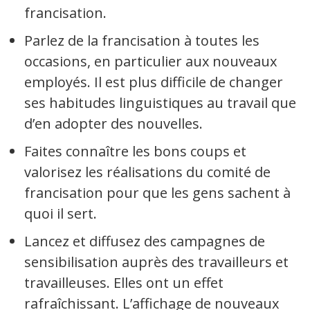
francisation.
Automobile
Parlez de la francisation à toutes les
occasions, en particulier aux nouveaux
employés. Il est plus difficile de changer
Terminologie
ses habitudes linguistiques au travail que
Ressources terminologiques
d’en adopter des nouvelles.
Faites connaître les bons coups et
Capsules linguistiques
valorisez les réalisations du comité de
Jeux et outils terminolinguistiques
francisation pour que les gens sachent à
quoi il sert.
Intégration linguistique
Lancez et diffusez des campagnes de
sensibilisation auprès des travailleurs et
Cours de français
travailleuses. Elles ont un effet
rafraîchissant. L’affichage de nouveaux
Témoignages