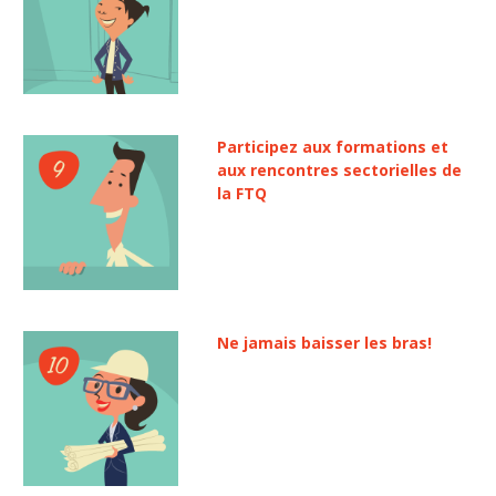
Participez aux formations et
aux rencontres sectorielles de
la FTQ
Ne jamais baisser les bras!