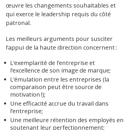
œuvre les changements souhaitables et
Ressources terminologiques
qui exerce le leadership requis du côté
patronal.
Capsules linguistiques
Jeux et outils terminolinguistiques
Les meilleurs arguments pour susciter
l’appui de la haute direction concernent :
Intégration linguistique
L’exemplarité de l’entreprise et
Cours de français
l’excellence de son image de marque;
L’émulation entre les entreprises (la
Témoignages
comparaison peut être source de
motivation !);
Espace militant
Une efficacité accrue du travail dans
l’entreprise;
Matériel à télécharger
Une meilleure rétention des employés en
Nos campagnes
soutenant leur perfectionnement;