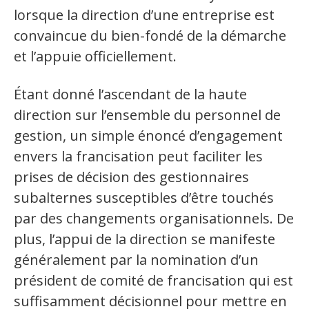
lorsque la direction d’une entreprise est
Recueil de bonnes pratiques
convaincue du bien-fondé de la démarche
et l’appuie officiellement.
Secteurs d'activité
Étant donné l’ascendant de la haute
Hébergement et restauration
direction sur l’ensemble du personnel de
Plastiques et composites
gestion, un simple énoncé d’engagement
envers la francisation peut faciliter les
Télécommunications
prises de décision des gestionnaires
Aéronautique
subalternes susceptibles d’être touchés
par des changements organisationnels. De
Métallurgie
plus, l’appui de la direction se manifeste
Automobile
généralement par la nomination d’un
président de comité de francisation qui est
suffisamment décisionnel pour mettre en
Terminologie